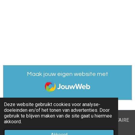
Maak jouw eigen website met
JouwWeb
Deze website gebruikt cookies voor analyse-
doeleinden en/of het tonen van advertenties. Door
gebruik te blijven maken van de site gaat u hiermee
© 2020 - 2026 ECONOMIE CIRCULAIRE DU SAVOIR-FAIRE
akkoord.
AFRIQUE-EUROPE
Akkoord
Powered by
JouwWeb