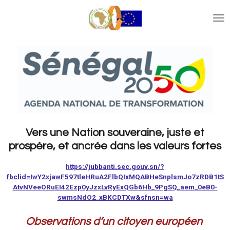
Ga
direct
naar
de
hoofdinhoud
Vers une Nation souveraine, juste et
prospère, et ancrée dans les valeurs fortes
https://jubbanti.sec.gouv.sn/?
fbclid=IwY2xjawF597tleHRuA2FlbQIxMQABHeSnplsmJo7zRDB1tS
AtvNVeeORuEI42Ezp0yJzxLvRyExQGb6Hb_9PgSQ_aem_0eB0-
swmsNdO2_xBKCDTXw&sfnsn=wa
Observations d’un citoyen européen