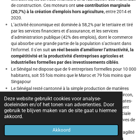
de construction. Ces moteurs ont
une contribution marginale
(20,7%) à la création d’emplois hors agriculture,
entre 2014 et
2020.
L’activité économique est dominée à 58,2% par le tertiaire et tiré
par les services financiers et d’assurance, et les services
d’administration publique (42% des emplois), dont le commerce
qui absorbe une grande partie de la population s’activant dans
l‘informel. Il s’en suit
un réel besoin d’améliorer l’attractivité, la
compétitivité et la productivité d’entreprises agricoles et
industrielles formelles par des investissements ciblés
.
Le Sénégal ne dispose que de 9 entreprises formelles pour 10 000
habitants, soit 55 fois moins que le Maroc et 79 fois moins que
Singapour
Le Sénégal resté cantonné à la simple production de matières
premières, qu’il exporte brutes sur le marché mondial (or, zircon,
Deze website gebruikt cookies voor analyse-
arachide, anacarde) ou légèrement transformées (phosphates-
doeleinden en/of het tonen van advertenties. Door
acide phosphorique, farine de poisson). Important quasiment
gebruik te blijven maken van de site gaat u hiermee
tous les produits finis dont il a besoin, sa balance commerciale
akkoord.
est extrêmement déficitaire. Fin 2023, malgré les perspectives de
démarrage de la production d’hydrocarbures, l’économie
Akkoord
sénégalaise apparaît enfermée dans un cercle vicieux de fragilité
et se pose la problématique de la réinvention d’un nouveau